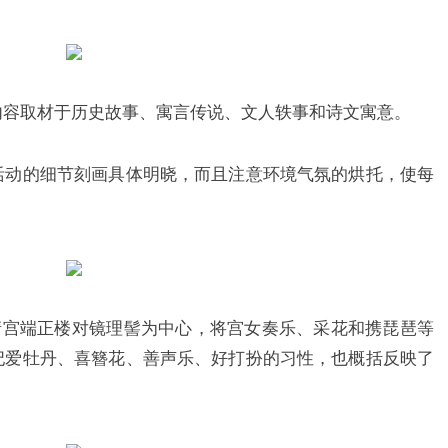
内容取材于历史故事、寓言传说、文人轶事和诗文寓意。
活动的细节刻画具体明晓，而且注意环境气氛的烘托，使每
清宫端正楼对镜理髻为中心，将宫女奏乐、采花和携琵琶等
妃爱牡丹、喜簪花、善声乐、好打扮的习性，也概括反映了