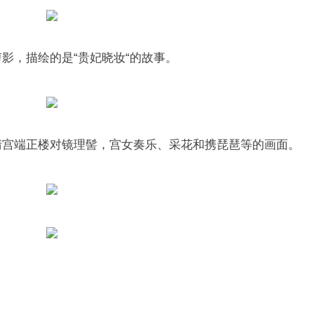
影，描绘的是“贵妃晓妆“的故事。
清宫端正楼对镜理髻，宫女奏乐、采花和携琵琶等的画面。