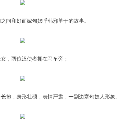
匈之间和好而嫁匈奴呼韩邪单于的故事。
仕女，两位汉使者拥在马车旁；
着长袍，身形壮硕，表情严肃，一副边塞匈奴人形象。