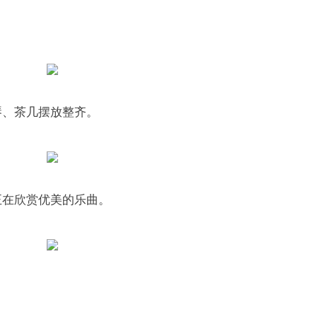
。
琴、茶几摆放整齐。
正在欣赏优美的乐曲。