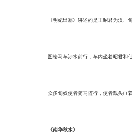
《明妃出塞》讲述的是王昭君为汉、
图绘马车涉水前行，车内坐着昭君和
众多匈奴使者骑马随行，使者戴头巾
《南华秋水》