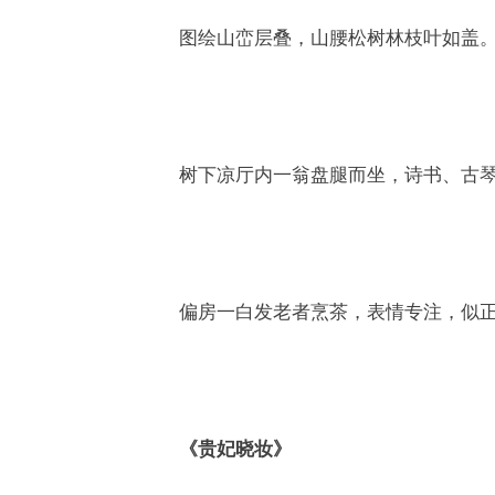
图绘山峦层叠，山腰松树林枝叶如盖
树下凉厅内一翁盘腿而坐，诗书、古
偏房一白发老者烹茶，表情专注，似
《贵妃晓妆》