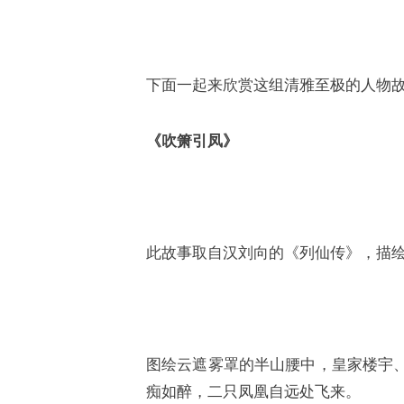
下面一起来欣赏这组清雅至极的人物
《吹箫引凤》
此故事取自汉刘向的《列仙传》，描
图绘云遮雾罩的半山腰中，皇家楼宇
痴如醉，二只凤凰自远处飞来。