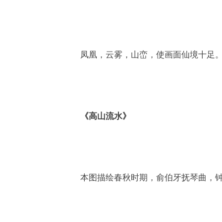
凤凰，云雾，山峦，使画面仙境十足
《高山流水》
本图描绘春秋时期，俞伯牙抚琴曲，