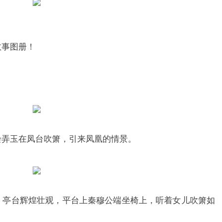
故事图册！
绘弄玉在凤台吹箫，引来凤凰的情景。
、亭台辉煌壮观，平台上秦穆公端坐椅上，听着女儿吹箫如