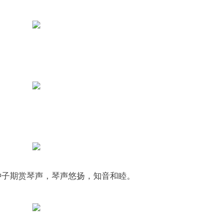
。
钟子期赏琴声，琴声悠扬，知音和睦。