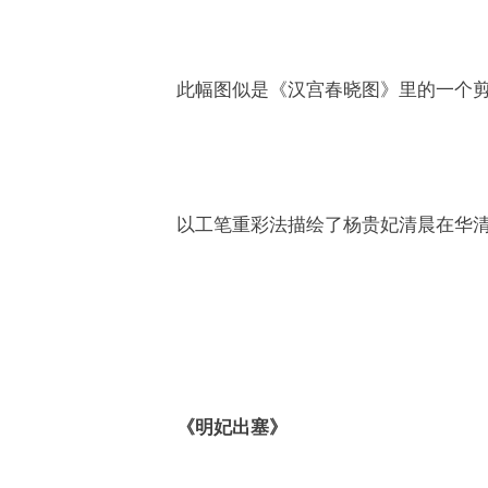
此幅图似是《汉宫春晓图》里的一个剪
以工笔重彩法描绘了杨贵妃清晨在华
《明妃出塞》